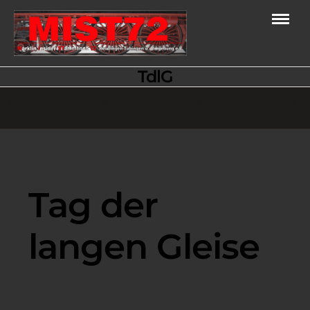
TdlG
Tag der
langen Gleise